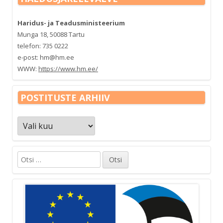
Haridus- ja Teadusministeerium
Munga 18, 50088 Tartu
telefon: 735 0222
e-post: hm@hm.ee
WWW:
https://www.hm.ee/
POSTITUSTE ARHIIV
Postituste
arhiiv
Otsi: