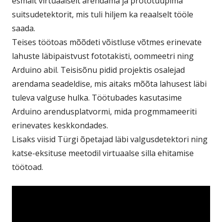
esmalt virtuaalselt arendama ja prototüüpima
suitsudetektorit, mis tuli hiljem ka reaalselt tööle
saada.
Teises töötoas mõõdeti võistluse võtmes erinevate
lahuste läbipaistvust fototakisti, oommeetri ning
Arduino abil. Teisisõnu pidid projektis osalejad
arendama seadeldise, mis aitaks mõõta lahusest läbi
tuleva valguse hulka. Töötubades kasutasime
Arduino arendusplatvormi, mida progmmameeriti
erinevates keskkondades.
Lisaks viisid Türgi õpetajad läbi valgusdetektori ning
katse-eksituse meetodil virtuaalse silla ehitamise
töötoad.