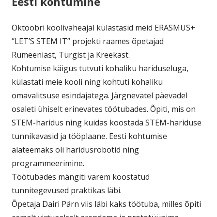
Eesti kohtumine
Oktoobri koolivaheajal külastasid meid ERASMUS+
‘’LET’S STEM IT’’ projekti raames õpetajad
Rumeeniast, Türgist ja Kreekast.
Kohtumise käigus tutvuti kohaliku hariduseluga,
külastati meie kooli ning kohtuti kohaliku
omavalitsuse esindajatega. Järgnevatel päevadel
osaleti ühiselt erinevates töötubades. Õpiti, mis on
STEM-haridus ning kuidas koostada STEM-hariduse
tunnikavasid ja tööplaane. Eesti kohtumise
alateemaks oli haridusrobotid ning
programmeerimine.
Töötubades mängiti varem koostatud
tunnitegevused praktikas läbi.
Õpetaja Dairi Pärn viis läbi kaks töötuba, milles õpiti