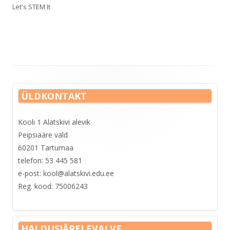
on
Let's STEM It
Main
ÜLDKONTAKT
Sidebar
Kooli 1 Alatskivi alevik
Peipsiääre vald
60201 Tartumaa
telefon: 53 445 581
e-post: kool@alatskivi.edu.ee
Reg. kood: 75006243
HALDUSJÄRELEVALVE