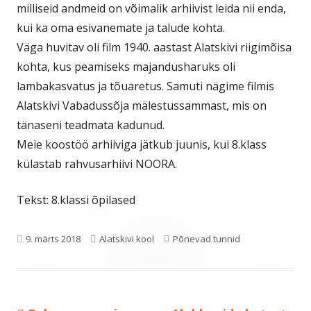
milliseid andmeid on võimalik arhiivist leida nii enda,
kui ka oma esivanemate ja talude kohta.
Väga huvitav oli film 1940. aastast Alatskivi riigimõisa
kohta, kus peamiseks majandusharuks oli
lambakasvatus ja tõuaretus. Samuti nägime filmis
Alatskivi Vabadussõja mälestussammast, mis on
tänaseni teadmata kadunud.
Meie koostöö arhiiviga jätkub juunis, kui 8.klass
külastab rahvusarhiivi NOORA.
Tekst: 8.klassi õpilased
Published
Author
Categories
9. märts 2018
Alatskivi kool
Põnevad tunnid
on