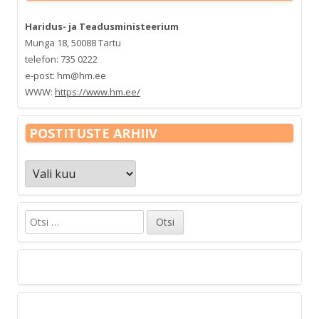
Haridus- ja Teadusministeerium
Munga 18, 50088 Tartu
telefon: 735 0222
e-post: hm@hm.ee
WWW:
https://www.hm.ee/
POSTITUSTE ARHIIV
Postituste
arhiiv
Otsi: