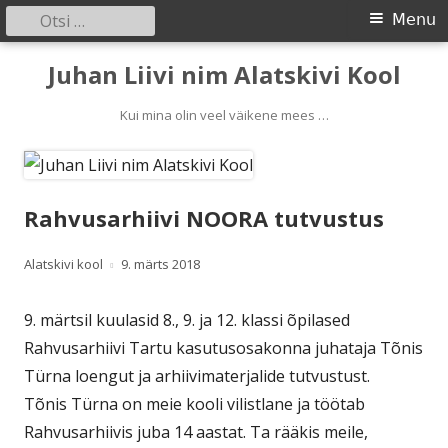
Otsi:
Primary
Menu
Menu
Skip
Juhan Liivi nim Alatskivi Kool
to
content
Kui mina olin veel väikene mees …
Rahvusarhiivi NOORA tutvustus
Author
Published
Alatskivi kool
9. märts 2018
on
9. märtsil kuulasid 8., 9. ja 12. klassi õpilased
Rahvusarhiivi Tartu kasutusosakonna juhataja Tõnis
Türna loengut ja arhiivimaterjalide tutvustust.
Tõnis Türna on meie kooli vilistlane ja töötab
Rahvusarhiivis juba 14 aastat. Ta rääkis meile,