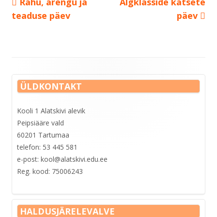
Previous
Next
Rahu, arengu ja
Algklasside katsete
Navigeerimine
article:
article:
teaduse päev
päev
Main
ÜLDKONTAKT
Sidebar
Kooli 1 Alatskivi alevik
Peipsiääre vald
60201 Tartumaa
telefon: 53 445 581
e-post: kool@alatskivi.edu.ee
Reg. kood: 75006243
HALDUSJÄRELEVALVE