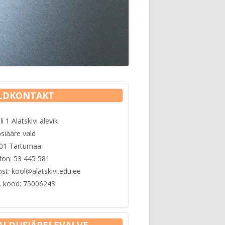
E-KOOL
E-POST
SAIS
KALENDRID
ARVUTIKLASSI KASUTAMINE
in
LDKONTAKT
debar
i 1 Alatskivi alevik
psiääre vald
01 Tartumaa
efon: 53 445 581
st: kool@alatskivi.edu.ee
. kood: 75006243
ALDUSJÄRELEVALVE