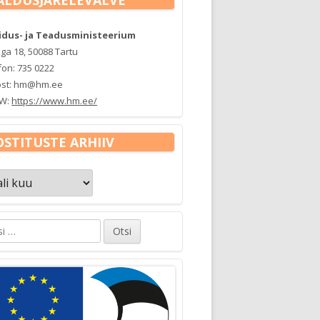
idus- ja Teadusministeerium
a 18, 50088 Tartu
fon: 735 0222
ost: hm@hm.ee
W:
https://www.hm.ee/
OSTITUSTE ARHIIV
tituste
iiv
: