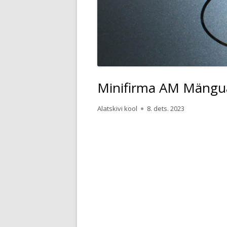
TASEMETÖ
KOOLI EES
ÕPPEAAST
PROJEKTID
Minifirma AM Mängua
ÕPILASTE 
Author
Published
Alatskivi kool
8. dets. 2023
PÕNEVAD 
on