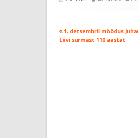
on
Previous
1. detsembril möödus Juha
Navigeerimine
article:
Liivi surmast 110 aastat