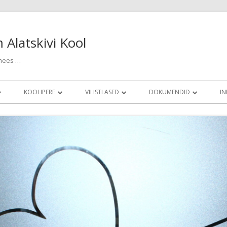
m Alatskivi Kool
 mees …
KOOLIPERE
VILISTLASED
DOKUMENDID
IN
AN
PEDAGOOGILINE PERSONAL JA
LENNUD
DOKUMENDIREGISTER
TUGISPETSIALISTID
PLAAN
KOOLI NIMEKAMAD VILISTLASED
TUGI- JA MAJANDUSPERSONAL
AN
MEDALIGA JA KIITUSEGA LÕPETANUD
ÕPILASESINDUS
TSIOONIAJAD
VILISTLASKOGU
TERVISHOIUTÖÖTAJA
USED JA TREENINGUD
ÜRITUSED VILISTLASTELE
PAKUME TÖÖD