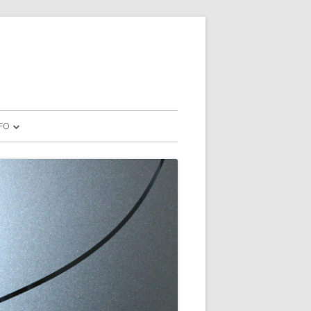
FO
KONTAKT
FACEBOOK
PAKUME TÖÖD
KOOLITOIT
BUSSIRINGIDE SÕIDUGRAAFIK
(2025/2026. ÕA)