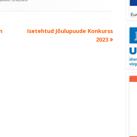
Next
n
Isetehtud Jõulupuude Konkurss
article:
2023