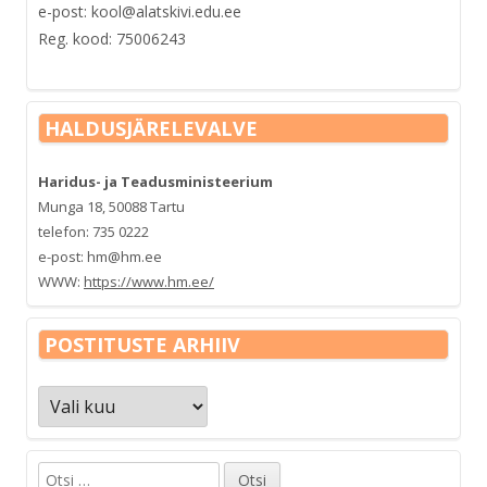
e-post: kool@alatskivi.edu.ee
Reg. kood: 75006243
HALDUSJÄRELEVALVE
Haridus- ja Teadusministeerium
Munga 18, 50088 Tartu
telefon: 735 0222
e-post: hm@hm.ee
WWW:
https://www.hm.ee/
POSTITUSTE ARHIIV
Postituste
arhiiv
Otsi: