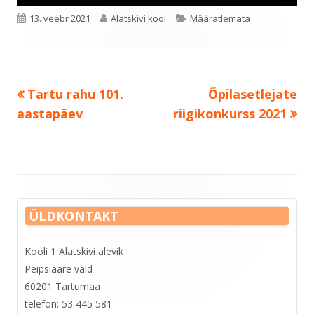
Published
Author
Categories
13. veebr 2021
Alatskivi kool
Määratlemata
on
Previous
Next
Tartu rahu 101.
Õpilasetlejate
Navigeerimine
article:
article:
aastapäev
riigikonkurss 2021
Main
ÜLDKONTAKT
Sidebar
Kooli 1 Alatskivi alevik
Peipsiääre vald
60201 Tartumaa
telefon: 53 445 581