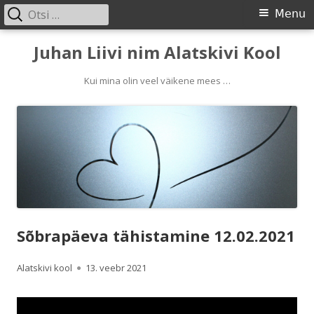
Otsi:
Primary
Menu
Menu
Skip
Juhan Liivi nim Alatskivi Kool
to
content
Kui mina olin veel väikene mees …
Sõbrapäeva tähistamine 12.02.2021
Author
Published
Alatskivi kool
13. veebr 2021
on